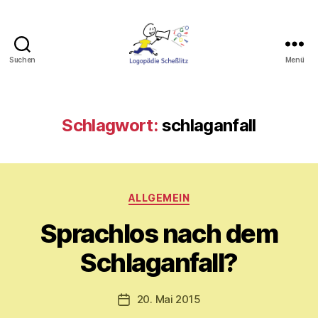
Suchen
Menü
Logopädie
Scheßlitz
Schlagwort:
schlaganfall
Kategorien
V
ALLGEMEIN
o
Sprachlos nach dem
n
M
Schlaganfall?
y
ri
a
Beitragsautor
20. Mai 2015
Veröffentlichungsdatum
m