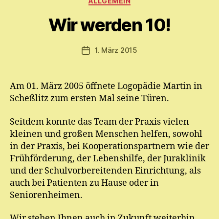
ALLGEMEIN
n
M
Wir werden 10!
y
ri
a
Beitragsautor
1. März 2015
Veröffentlichungsdatum
m
E.
M
Am 01. März 2005 öffnete Logopädie Martin in
ic
Scheßlitz zum ersten Mal seine Türen.
h
el
Seitdem konnte das Team der Praxis vielen
kleinen und großen Menschen helfen, sowohl
in der Praxis, bei Kooperationspartnern wie der
Frühförderung, der Lebenshilfe, der Juraklinik
und der Schulvorbereitenden Einrichtung, als
auch bei Patienten zu Hause oder in
Seniorenheimen.
Wir stehen Ihnen auch in Zukunft weiterhin