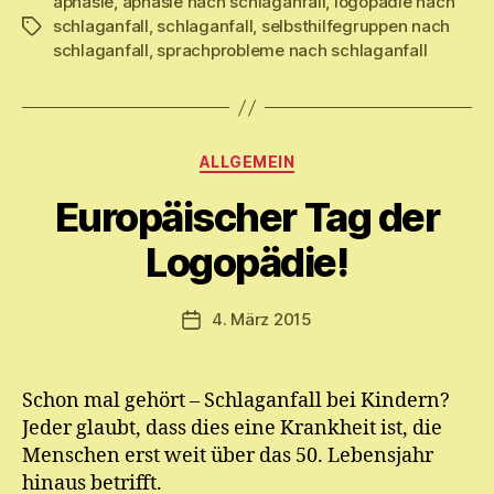
aphasie
,
aphasie nach schlaganfall
,
logopädie nach
schlaganfall
,
schlaganfall
,
selbsthilfegruppen nach
Schlagwörter
schlaganfall
,
sprachprobleme nach schlaganfall
Kategorien
V
ALLGEMEIN
o
Europäischer Tag der
n
M
Logopädie!
y
ri
a
Beitragsautor
4. März 2015
Veröffentlichungsdatum
m
E.
M
Schon mal gehört – Schlaganfall bei Kindern?
ic
Jeder glaubt, dass dies eine Krankheit ist, die
h
el
Menschen erst weit über das 50. Lebensjahr
hinaus betrifft.