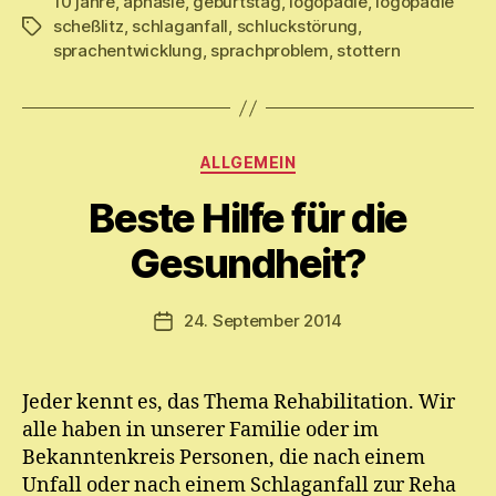
10 jahre
,
aphasie
,
geburtstag
,
logopädie
,
logopädie
scheßlitz
,
schlaganfall
,
schluckstörung
,
Schlagwörter
sprachentwicklung
,
sprachproblem
,
stottern
Kategorien
V
ALLGEMEIN
o
Beste Hilfe für die
n
M
Gesundheit?
y
ri
a
Beitragsautor
24. September 2014
Veröffentlichungsdatum
m
E.
M
Jeder kennt es, das Thema Rehabilitation. Wir
ic
alle haben in unserer Familie oder im
h
el
Bekanntenkreis Personen, die nach einem
Unfall oder nach einem Schlaganfall zur Reha