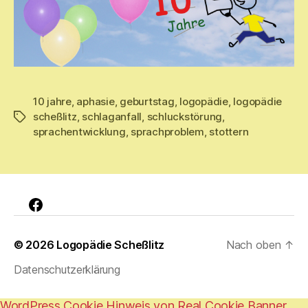
10 jahre
,
aphasie
,
geburtstag
,
logopädie
,
logopädie
scheßlitz
,
schlaganfall
,
schluckstörung
,
Schlagwörter
sprachentwicklung
,
sprachproblem
,
stottern
Facebook
© 2026
Logopädie Scheßlitz
Nach oben
↑
Datenschutzerklärung
WordPress Cookie Hinweis von Real Cookie Banner