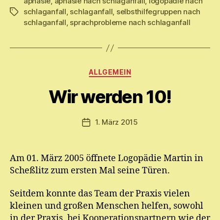
aphasie
,
aphasie nach schlaganfall
,
logopädie nach
schlaganfall
,
schlaganfall
,
selbsthilfegruppen nach
Schlagwörter
schlaganfall
,
sprachprobleme nach schlaganfall
V
o
Kategorien
ALLGEMEIN
n
M
Wir werden 10!
y
ri
a
Beitragsautor
1. März 2015
Veröffentlichungsdatum
m
E.
M
Am 01. März 2005 öffnete Logopädie Martin in
ic
Scheßlitz zum ersten Mal seine Türen.
h
el
Seitdem konnte das Team der Praxis vielen
kleinen und großen Menschen helfen, sowohl
in der Praxis, bei Kooperationspartnern wie der