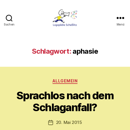
Suchen
Menü
Logopädie
Scheßlitz
Schlagwort:
aphasie
Kategorien
V
ALLGEMEIN
o
Sprachlos nach dem
n
M
Schlaganfall?
y
ri
a
Beitragsautor
20. Mai 2015
Veröffentlichungsdatum
m