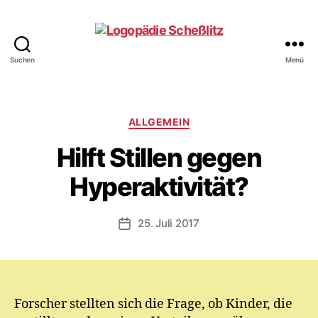
Suchen
Menü
Logopädie
Scheßlitz
Kategorien
V
ALLGEMEIN
o
Hilft Stillen gegen
n
M
Hyperaktivität?
y
ri
a
Beitragsautor
25. Juli 2017
Veröffentlichungsdatum
m
E.
M
ic
h
Forscher stellten sich die Frage, ob Kinder, die
el