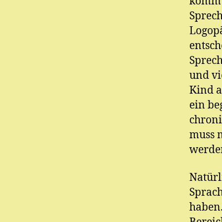
kommt,
Sprech
Logopä
entsch
Sprech
und vi
Kind a
ein be
chroni
muss m
werde
Natürl
Sprach
haben.