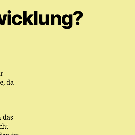
wicklung?
er
e, da
n das
cht