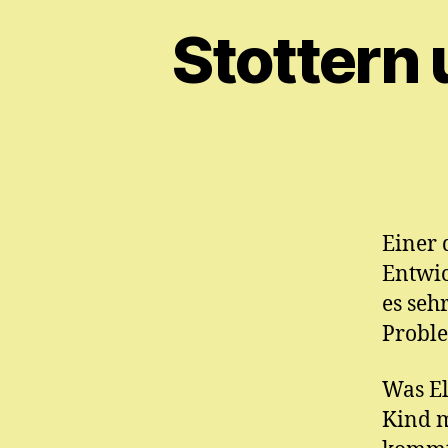
Stottern
Einer 
Entwic
es seh
Proble
Was El
Kind m