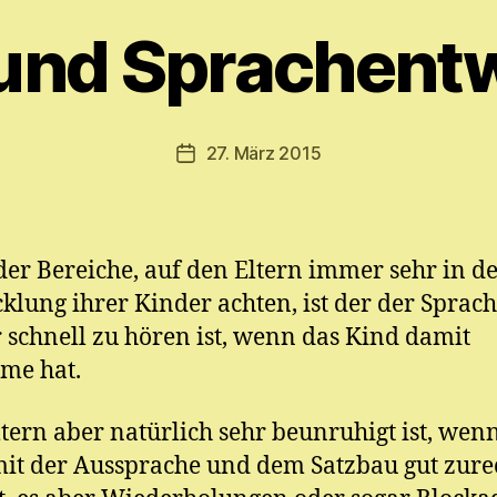
o
n
 und Sprachent
M
y
ri
a
Beitragsautor
27. März 2015
Veröffentlichungsdatum
m
E.
M
ic
der Bereiche, auf den Eltern immer sehr in d
h
el
klung ihrer Kinder achten, ist der der Sprach
r schnell zu hören ist, wenn das Kind damit
me hat.
tern aber natürlich sehr beunruhigt ist, wen
it der Aussprache und dem Satzbau gut zure