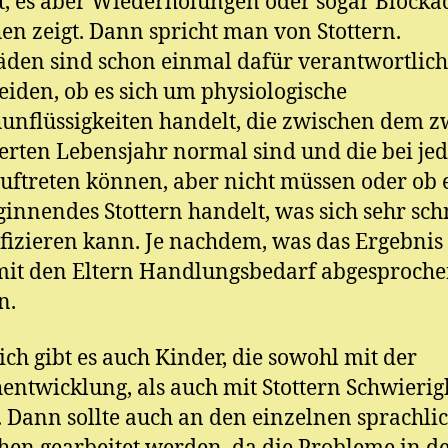
 es aber Wiederholungen oder sogar Blocka
en zeigt. Dann spricht man von Stottern.
den sind schon einmal dafür verantwortlich
eiden, ob es sich um physiologische
unflüssigkeiten handelt, die zwischen dem z
erten Lebensjahr normal sind und die bei je
uftreten können, aber nicht müssen oder ob 
ginnendes Stottern handelt, was sich sehr sch
fizieren kann. Je nachdem, was das Ergebnis i
it den Eltern Handlungsbedarf abgesproch
n.
ich gibt es auch Kinder, die sowohl mit der
entwicklung, als auch mit Stottern Schwierig
 Dann sollte auch an den einzelnen sprachli