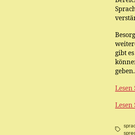
Bereic
Sprach
verstä
Besorg
weiter
gibt e
können
geben.
Lesen 
Lesen 
spra
Schlagwö
spre