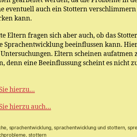
hen gearbeitet werden, da die Probleme in d
e eventuell auch ein Stottern verschlimmern
rken kann.
te Eltern fragen sich aber auch, ob das Stotte
e Sprachentwicklung beeinflussen kann. Hie
s Untersuchungen. Eltern scheinen aufatmen 
, denn eine Beeinflussung scheint es nicht z
Sie hierzu…
Sie hierzu auch…
che
,
sprachentwicklung
,
sprachentwicklung und stottern
,
spr
rter
chprobleme
,
stottern