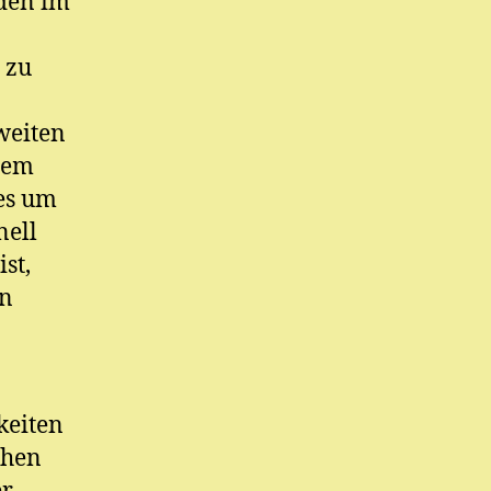
den im
 zu
weiten
dem
es um
nell
st,
en
keiten
chen