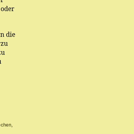
er
 oder
rn die
rzu
zu
u
echen
,