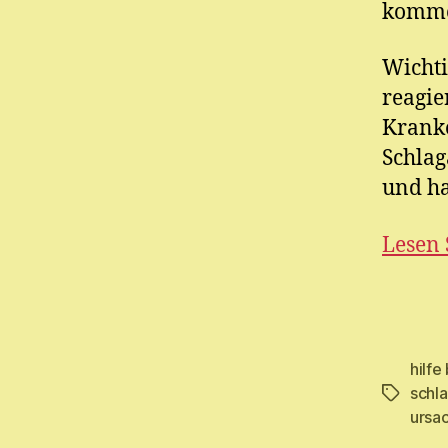
komm
Wichti
reagie
Kranke
Schlag
und ha
Lesen 
hilfe
schla
Schlagwö
ursac