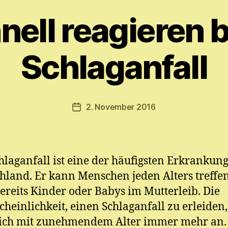
nell reagieren 
V
o
n
Schlaganfall
M
y
ri
a
Beitragsautor
2. November 2016
Veröffentlichungsdatum
m
E.
M
ic
hlaganfall ist eine der häufigsten Erkrankun
h
el
hland. Er kann Menschen jeden Alters treffen
ereits Kinder oder Babys im Mutterleib. Die
heinlichkeit, einen Schlaganfall zu erleiden, 
lich mit zunehmendem Alter immer mehr an.