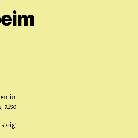
beim
gen in
, also
steigt