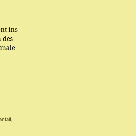
nt ins
n des
kmale
nfall
,