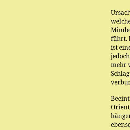
Ursach
welche
Minder
führt.
ist ei
jedoch
mehr w
Schlag
verbu
Beeint
Orient
hängen
ebenso