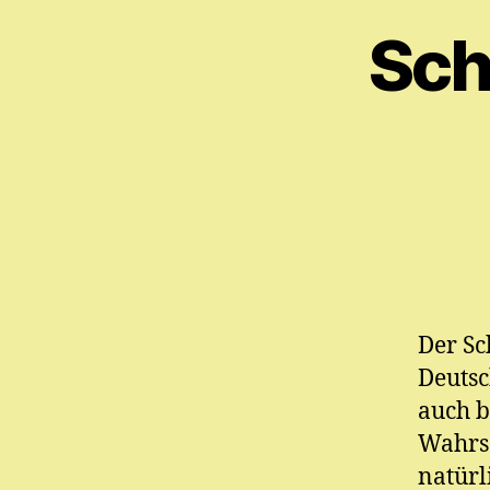
Sch
Der Sc
Deutsc
auch b
Wahrsc
natür