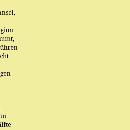
nnsel,
egion
ommt,
führen
cht
ngen
n
ann
lfte