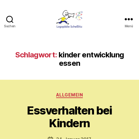
Suchen
Menü
Logopädie
Scheßlitz
Schlagwort:
kinder entwicklung
essen
Kategorien
V
ALLGEMEIN
o
Essverhalten bei
n
M
Kindern
y
ri
a
Beitragsautor