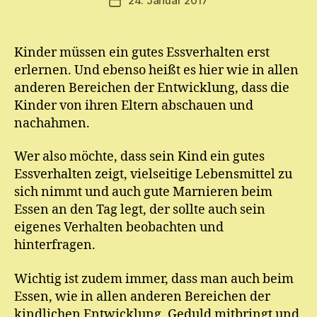
24. Januar 2017
Veröffentlichungsdatum
m
E.
M
Kinder müssen ein gutes Essverhalten erst
ic
erlernen. Und ebenso heißt es hier wie in allen
h
el
anderen Bereichen der Entwicklung, dass die
Kinder von ihren Eltern abschauen und
nachahmen.
Wer also möchte, dass sein Kind ein gutes
Essverhalten zeigt, vielseitige Lebensmittel zu
sich nimmt und auch gute Marnieren beim
Essen an den Tag legt, der sollte auch sein
eigenes Verhalten beobachten und
hinterfragen.
Wichtig ist zudem immer, dass man auch beim
Essen, wie in allen anderen Bereichen der
kindlichen Entwicklung, Geduld mitbringt und