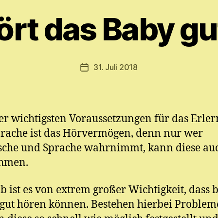
o
n
ört das Baby gu
M
y
ri
a
Beitragsautor
31. Juli 2018
Veröffentlichungsdatum
m
E.
M
ic
er wichtigsten Voraussetzungen für das Erle
h
el
rache ist das Hörvermögen, denn nur wer
sche und Sprache wahrnimmt, kann diese au
hmen.
b ist es von extrem großer Wichtigkeit, dass b
gut hören können. Bestehen hierbei Problem