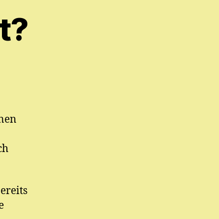
t?
rnen
ch
ereits
e