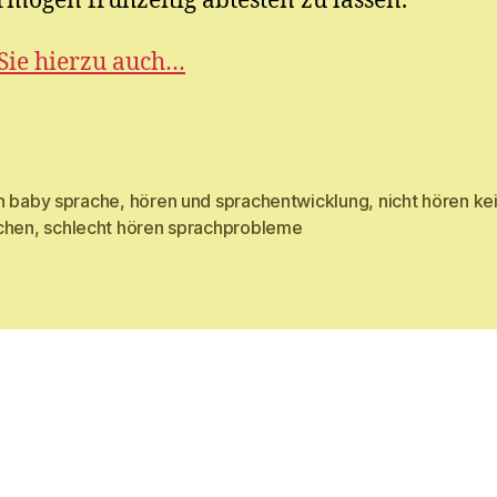
mögen frühzeitig abtesten zu lassen.
Sie hierzu auch…
n baby sprache
,
hören und sprachentwicklung
,
nicht hören ke
rter
chen
,
schlecht hören sprachprobleme