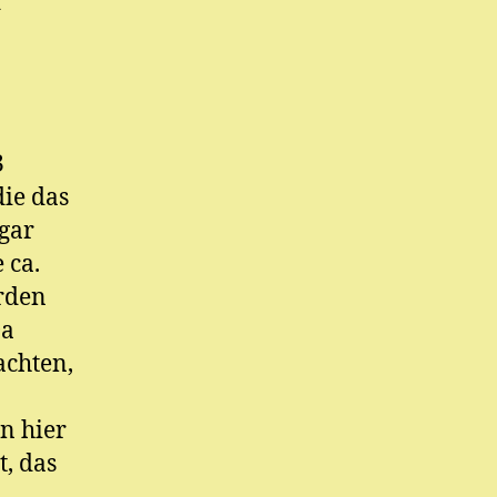
d
3
die das
 gar
 ca.
rden
Da
achten,
n hier
t, das