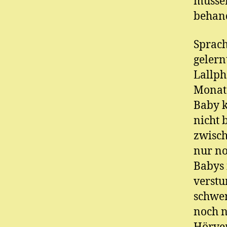
müssen
behan
Sprac
gelern
Lallph
Monate
Baby k
nicht 
zwisch
nur no
Babys 
verstu
schwer
noch n