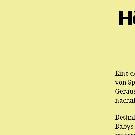
H
Eine d
von Sp
Geräu
nacha
Deshal
Babys 