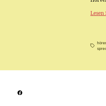
Hörver
Lesen 
höre
Schlagwö
spre
Facebook