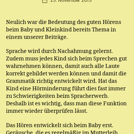
25. November 2015
Veröffentlichungsdatum
m
E.
M
Neulich war die Bedeutung des guten Hörens
ic
beim Baby und Kleinkind bereits Thema in
h
el
einem unserer Beiträge.
Sprache wird durch Nachahmung gelernt.
Zudem muss jedes Kind sich beim Sprechen gut
wahrnehmen können, damit auch alle Laute
korrekt gebildet werden können und damit die
Grammatik richtig entwickelt wird. Hat das
Kind eine Hörminderung führt dies fast immer
zu Schwierigkeiten beim Spracherwerb.
Deshalb ist es wichtig, dass man diese Funktion
immer wieder überprüfen lässt.
Das Hören entwickelt sich beim Baby erst.
Geräusche, die es regelmäßig im Mutterleib