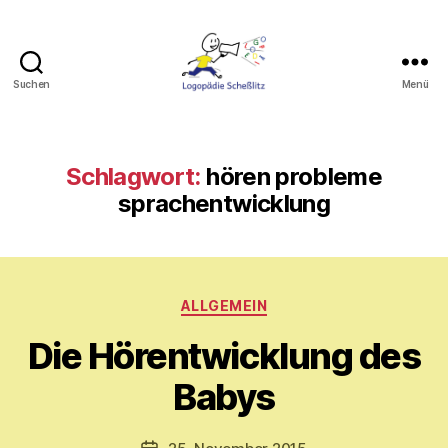
Suchen
Menü
Logopädie
Scheßlitz
Schlagwort:
hören probleme
sprachentwicklung
Kategorien
V
ALLGEMEIN
o
Die Hörentwicklung des
n
M
Babys
y
ri
a
Beitragsautor