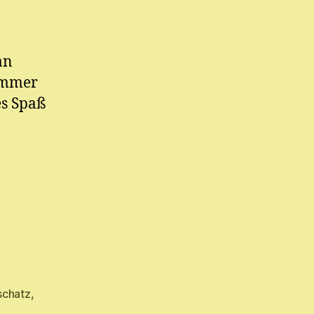
an
 immer
es Spaß
schatz
,