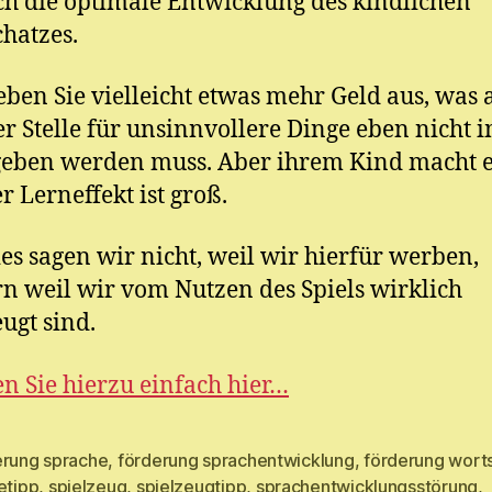
h die optimale Entwicklung des kindlichen
hatzes.
eben Sie vielleicht etwas mehr Geld aus, was 
r Stelle für unsinnvollere Dinge eben nicht
eben werden muss. Aber ihrem Kind macht 
r Lerneffekt ist groß.
es sagen wir nicht, weil wir hierfür werben,
n weil wir vom Nutzen des Spiels wirklich
ugt sind.
n Sie hierzu einfach hier…
erung sprache
,
förderung sprachentwicklung
,
förderung wort
etipp
,
spielzeug
,
spielzeugtipp
,
sprachentwicklungsstörung
,
rter