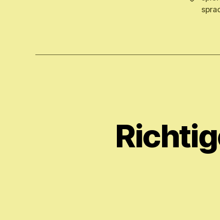
spra
Richti