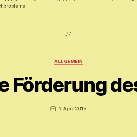
chprobleme
Kategorien
V
ALLGEMEIN
o
n
ge Förderung de
M
y
ri
a
Beitragsautor
1. April 2015
Veröffentlichungsdatum
m
E.
M
ic