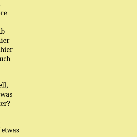
m
ere
lb
ier
hier
auch
ll,
 was
ter?
n
f etwas