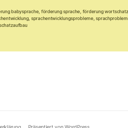
erung babysprache
,
förderung sprache
,
förderung wortschat
chentwicklung
,
sprachentwicklungsprobleme
,
sprachproblem
rter
schatzaufbau
erklärung
Präsentiert von WordPress