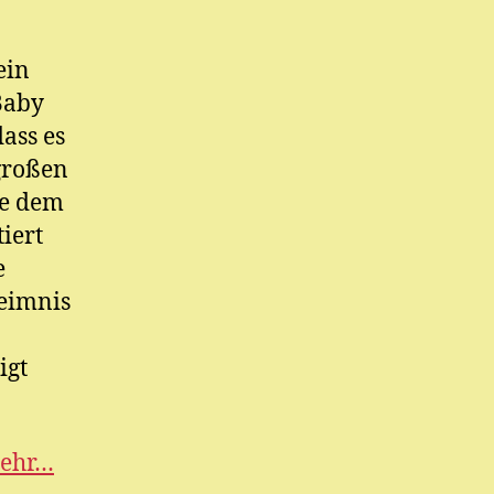
ein
Baby
ass es
großen
ie dem
iert
e
eimnis
igt
mehr…