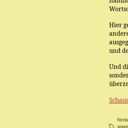
nämlic
Wortsc
Hier g
andere
ausgeg
und de
Und di
sonder
überze
Schaue
förd
spiel
Schlagwö