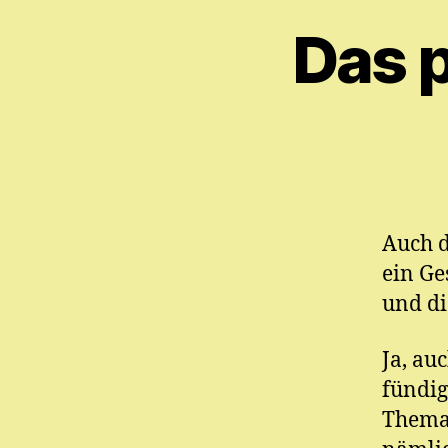
Das 
Auch d
ein Ge
und di
Ja, au
fündig
Thema,