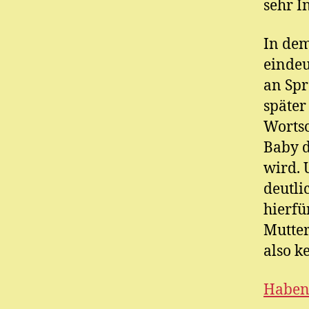
sehr I
In dem
eindeu
an Spr
später
Wortsc
Baby d
wird. 
deutli
hierfü
Mutter
also k
Haben 