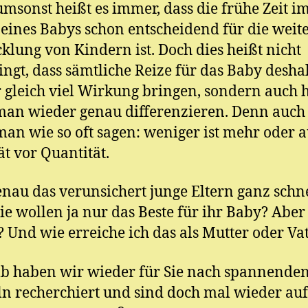
umsonst heißt es immer, dass die frühe Zeit i
h
el
eines Babys schon entscheidend für die weit
klung von Kindern ist. Doch dies heißt nicht
ngt, dass sämtliche Reize für das Baby desha
gleich viel Wirkung bringen, sondern auch h
an wieder genau differenzieren. Denn auch 
an wie so oft sagen: weniger ist mehr oder 
ät vor Quantität.
nau das verunsichert junge Eltern ganz schne
ie wollen ja nur das Beste für ihr Baby? Aber
s? Und wie erreiche ich das als Mutter oder Va
b haben wir wieder für Sie nach spannende
ln recherchiert und sind doch mal wieder au