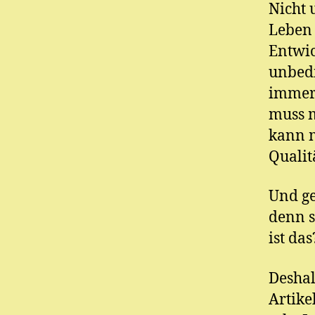
Nicht 
Leben 
Entwic
unbedi
immer 
muss m
kann m
Qualit
Und ge
denn s
ist da
Deshal
Artike