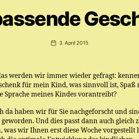
o
n
passende Gesc
M
y
ri
a
Beitragsautor
3. April 2015
Veröffentlichungsdatum
m
E.
M
ic
as werden wir immer wieder gefragt: kennen
h
el
schenk für mein Kind, was sinnvoll ist, Spaß
e Sprache meines Kindes vorantreibt?
ch da haben wir für Sie nachgeforscht und sin
 geworden. Und dies passt dann auch gleich
 was wir Ihnen erst diese Woche vorgestellt 