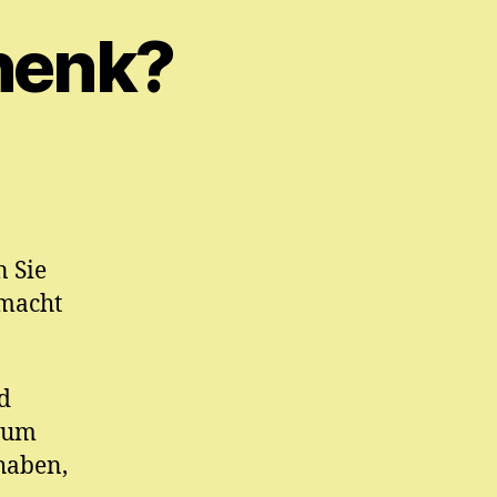
henk?
 Sie
 macht
d
 zum
haben,