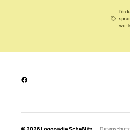
förd
spra
Schlagwö
wort
Facebook
© 2026
Logopädie Scheßlitz
Datenschutz