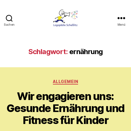
Suchen
Menü
Logopädie
Scheßlitz
Schlagwort:
ernährung
Kategorien
ALLGEMEIN
Wir engagieren uns:
V
o
Gesunde Ernährung und
n
M
Fitness für Kinder
y
ri