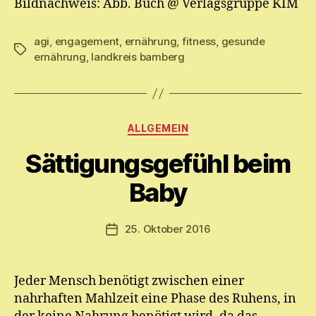
Bildnachweis: Abb. Buch @ Verlagsgruppe KIM
agi
,
engagement
,
ernährung
,
fitness
,
gesunde
Schlagwörter
ernährung
,
landkreis bamberg
Kategorien
V
ALLGEMEIN
o
Sättigungsgefühl beim
n
M
Baby
y
ri
a
Beitragsautor
25. Oktober 2016
Veröffentlichungsdatum
m
E.
M
Jeder Mensch benötigt zwischen einer
ic
nahrhaften Mahlzeit eine Phase des Ruhens, in
h
el