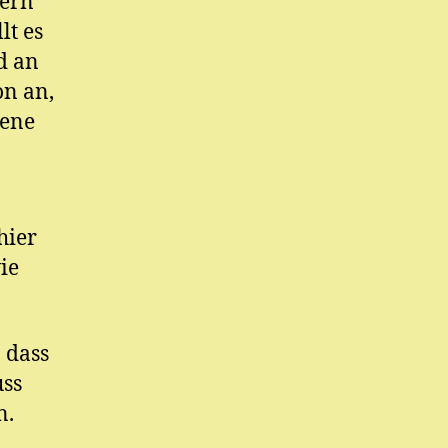
tern
lt es
d an
on an,
bene
hier
ie
 dass
uss
n.