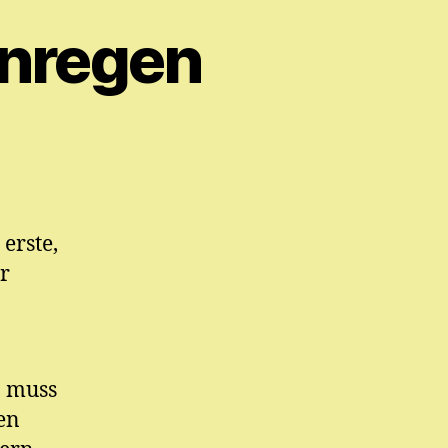
anregen
erste,
r
, muss
en