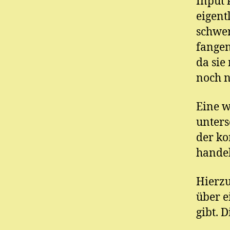
Input 
eigent
schwer
fangen
da sie
noch n
Eine we
unters
der k
handel
Hierzu
über e
gibt. 