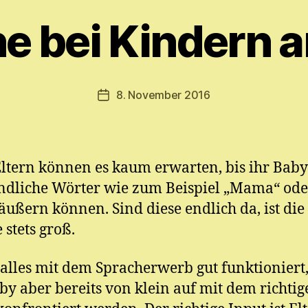
o
n
e bei Kindern 
M
y
ri
a
Beitragsautor
8. November 2016
Veröffentlichungsdatum
m
E.
M
ic
Eltern können es kaum erwarten, bis ihr Baby 
h
el
ndliche Wörter wie zum Beispiel „Mama“ ode
 äußern können. Sind diese endlich da, ist die
 stets groß.
alles mit dem Spracherwerb gut funktioniert
by aber bereits von klein auf mit dem richtig