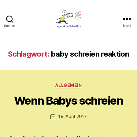
Suchen
Menü
Logopädie
Scheßlitz
Schlagwort:
baby schreien reaktion
V
o
Kategorien
ALLGEMEIN
n
M
Wenn Babys schreien
y
ri
a
Beitragsautor
18. April 2017
Veröffentlichungsdatum
m
E.
M