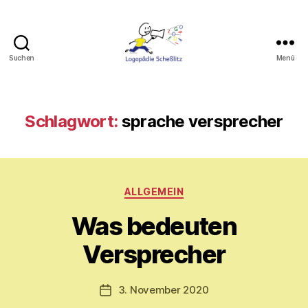
Suchen
Menü
Logopädie
Scheßlitz
Schlagwort:
sprache versprecher
Kategorien
V
ALLGEMEIN
o
Was bedeuten
n
M
Versprecher
y
ri
a
Beitragsautor
3. November 2020
Veröffentlichungsdatum
m