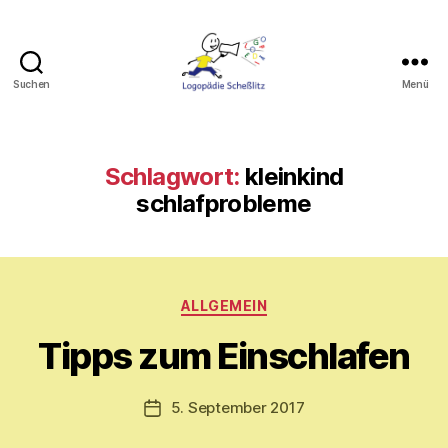
Suchen
Menü
Logopädie
Scheßlitz
Schlagwort:
kleinkind
schlafprobleme
V
o
Kategorien
ALLGEMEIN
n
M
Tipps zum Einschlafen
y
ri
a
Beitragsautor
5. September 2017
Veröffentlichungsdatum
m
E.