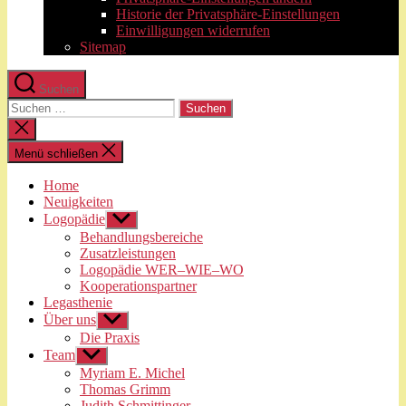
Historie der Privatsphäre-Einstellungen
Einwilligungen widerrufen
Sitemap
Suchen
Suchen
nach:
Suche
schließen
Menü schließen
Home
Neuigkeiten
Logopädie
Untermenü
anzeigen
Behandlungsbereiche
Zusatzleistungen
Logopädie WER–WIE–WO
Kooperationspartner
Legasthenie
Über uns
Untermenü
anzeigen
Die Praxis
Team
Untermenü
anzeigen
Myriam E. Michel
Thomas Grimm
Judith Schmittinger