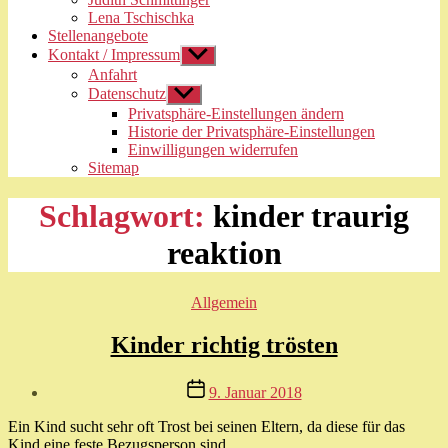
Lena Tschischka
Stellenangebote
Kontakt / Impressum
Untermenü
anzeigen
Anfahrt
Datenschutz
Untermenü
anzeigen
Privatsphäre-Einstellungen ändern
Historie der Privatsphäre-Einstellungen
Einwilligungen widerrufen
Sitemap
Schlagwort:
kinder traurig
reaktion
Kategorien
Allgemein
Kinder richtig trösten
Beitragsautor
Veröffentlichungsdatum
9. Januar 2018
Von
Ein Kind sucht sehr oft Trost bei seinen Eltern, da diese für das
Myriam
Kind eine feste Bezugsperson sind.
E.