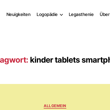
e
Neuigkeiten
Logopädie
Legasthenie
Über
agwort:
kinder tablets smart
V
Kategorien
ALLGEMEIN
o