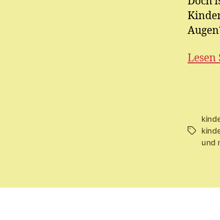
Doch i
Kinder
Augen
Lesen 
kind
kind
Schlagwö
und 