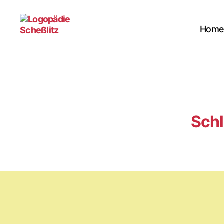
Hom
Logopädie
Scheßlitz
Schl