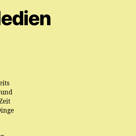
Medien
its
 und
Zeit
Dinge