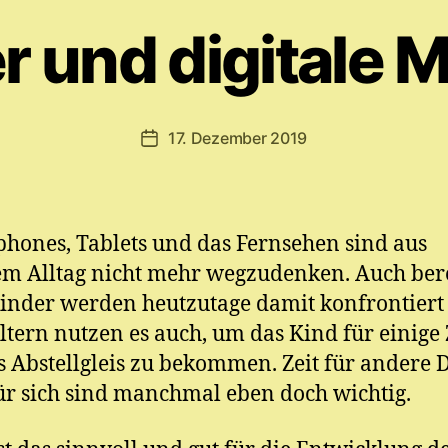
n
r und digitale 
M
y
ri
a
Beitragsautor
17. Dezember 2019
m
Veröffentlichungsdatum
E
.
M
ic
hones, Tablets und das Fernsehen sind aus
h
m Alltag nicht mehr wegzudenken. Auch bere
el
inder werden heutzutage damit konfrontiert
Eltern nutzen es auch, um das Kind für einige 
s Abstellgleis zu bekommen. Zeit für andere 
ür sich sind manchmal eben doch wichtig.