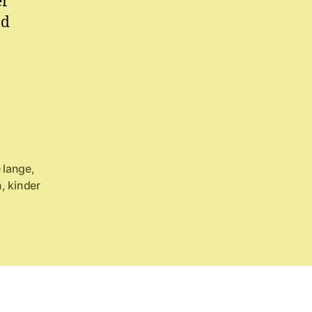
er
nd
e lange
,
n
,
kinder