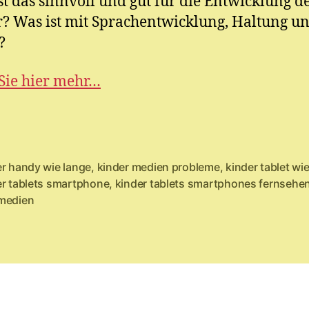
st das sinnvoll und gut für die Entwicklung d
? Was ist mit Sprachentwicklung, Haltung u
?
Sie hier mehr…
er handy wie lange
,
kinder medien probleme
,
kinder tablet wi
er tablets smartphone
,
kinder tablets smartphones fernsehe
rter
medien