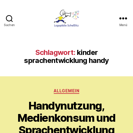
Suchen
Menü
Logopädie
Scheßlitz
Schlagwort:
kinder
sprachentwicklung handy
Kategorien
ALLGEMEIN
Handynutzung,
V
o
Medienkonsum und
n
M
Sprachentwicklung
y