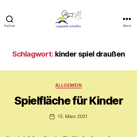
Suchen
Menü
Logopädie
Scheßlitz
Schlagwort:
kinder spiel draußen
V
o
Kategorien
ALLGEMEIN
n
M
Spielfläche für Kinder
y
ri
a
Beitragsautor
15. März 2021
Veröffentlichungsdatum
m
E.
M