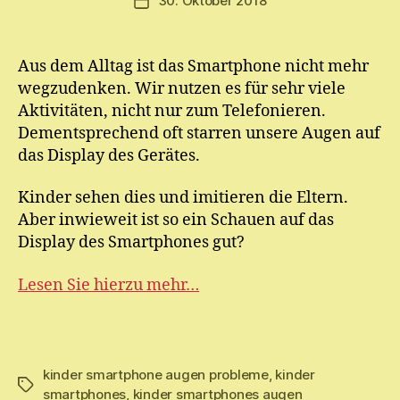
30. Oktober 2018
Veröffentlichungsdatum
m
E.
M
Aus dem Alltag ist das Smartphone nicht mehr
ic
wegzudenken. Wir nutzen es für sehr viele
h
el
Aktivitäten, nicht nur zum Telefonieren.
Dementsprechend oft starren unsere Augen auf
das Display des Gerätes.
Kinder sehen dies und imitieren die Eltern.
Aber inwieweit ist so ein Schauen auf das
Display des Smartphones gut?
Lesen Sie hierzu mehr…
kinder smartphone augen probleme
,
kinder
Schlagwörter
smartphones
,
kinder smartphones augen