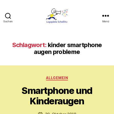
Suchen
Menü
Logopädie
Scheßlitz
Schlagwort:
kinder smartphone
augen probleme
Kategorien
V
ALLGEMEIN
o
Smartphone und
n
M
Kinderaugen
y
ri
a
Beitragsautor