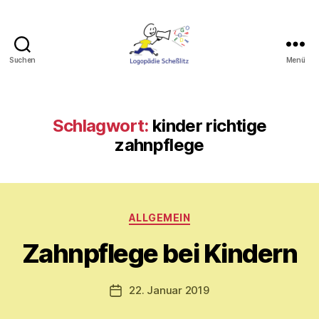
Suchen
Menü
Logopädie
Scheßlitz
Schlagwort:
kinder richtige
zahnpflege
V
o
Kategorien
ALLGEMEIN
n
M
Zahnpflege bei Kindern
y
ri
a
Beitragsautor
22. Januar 2019
Veröffentlichungsdatum
m
E.