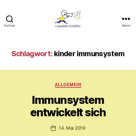
Suchen
Menü
Logopädie
Scheßlitz
Schlagwort:
kinder immunsystem
Kategorien
V
ALLGEMEIN
o
Immunsystem
n
M
entwickelt sich
y
ri
a
Beitragsautor
14. Mai 2019
Veröffentlichungsdatum
m