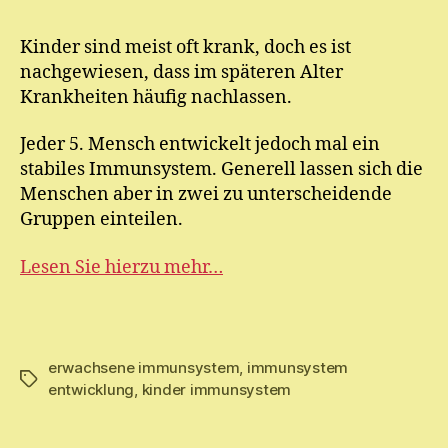
E.
M
Kinder sind meist oft krank, doch es ist
ic
nachgewiesen, dass im späteren Alter
h
el
Krankheiten häufig nachlassen.
Jeder 5. Mensch entwickelt jedoch mal ein
stabiles Immunsystem. Generell lassen sich die
Menschen aber in zwei zu unterscheidende
Gruppen einteilen.
Lesen Sie hierzu mehr…
erwachsene immunsystem
,
immunsystem
Schlagwörter
entwicklung
,
kinder immunsystem