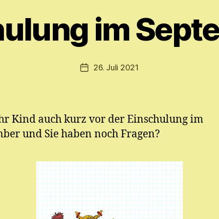
o
n
hulung im Sept
M
y
ri
a
Beitragsautor
26. Juli 2021
Veröffentlichungsdatum
m
E.
M
ic
Ihr Kind auch kurz vor der Einschulung im
h
el
ber und Sie haben noch Fragen?