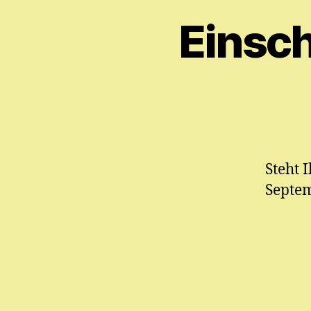
Einsc
Steht 
Septem