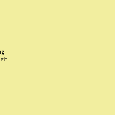
ng
eit