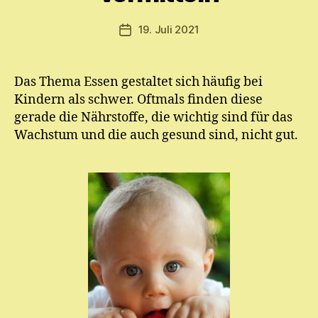
ri
a
Beitragsautor
19. Juli 2021
Veröffentlichungsdatum
m
E.
M
Das Thema Essen gestaltet sich häufig bei
ic
Kindern als schwer. Oftmals finden diese
h
el
gerade die Nährstoffe, die wichtig sind für das
Wachstum und die auch gesund sind, nicht gut.