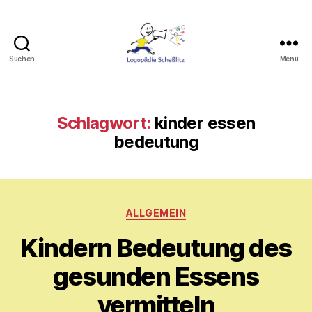
Suchen
Menü
Logopädie
Scheßlitz
Schlagwort:
kinder essen
bedeutung
Kategorien
ALLGEMEIN
Kindern Bedeutung des
V
o
gesunden Essens
n
M
vermitteln
y