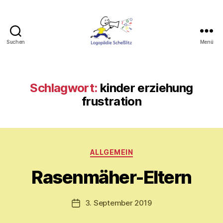
Suchen
Menü
Logopädie
Scheßlitz
Schlagwort:
kinder erziehung
frustration
V
o
Kategorien
ALLGEMEIN
n
M
Rasenmäher-Eltern
y
ri
a
Beitragsautor
3. September 2019
Veröffentlichungsdatum
m
E.