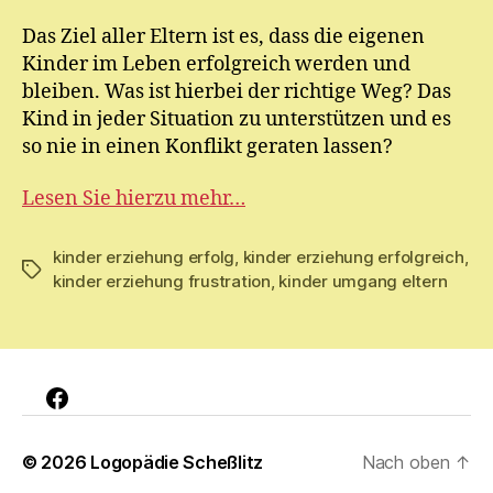
M
Das Ziel aller Eltern ist es, dass die eigenen
ic
Kinder im Leben erfolgreich werden und
h
el
bleiben. Was ist hierbei der richtige Weg? Das
Kind in jeder Situation zu unterstützen und es
so nie in einen Konflikt geraten lassen?
Lesen Sie hierzu mehr…
kinder erziehung erfolg
,
kinder erziehung erfolgreich
,
Schlagwörter
kinder erziehung frustration
,
kinder umgang eltern
Facebook
© 2026
Logopädie Scheßlitz
Nach oben
↑