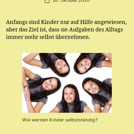
26. Oktober 2020
Veröffentlichungsdatum
m
E.
M
Anfangs sind Kinder nur auf Hilfe angewiesen,
ic
aber das Ziel ist, dass sie Aufgaben des Alltags
h
el
immer mehr selbst übernehmen.
Wie werden Kinder selbstständig?