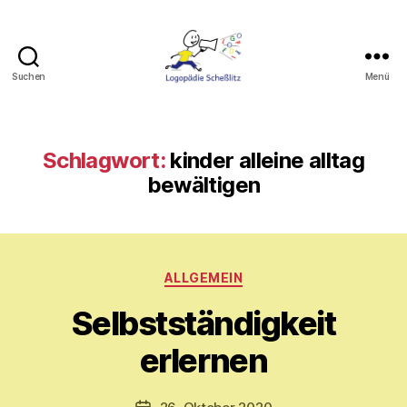
Suchen
Menü
Logopädie
Scheßlitz
Schlagwort:
kinder alleine alltag
bewältigen
Kategorien
V
ALLGEMEIN
o
Selbstständigkeit
n
M
erlernen
y
ri
a
Beitragsautor