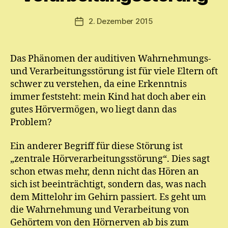
ri
a
Beitragsautor
2. Dezember 2015
Veröffentlichungsdatum
m
E.
M
Das Phänomen der auditiven Wahrnehmungs-
ic
und Verarbeitungsstörung ist für viele Eltern oft
h
el
schwer zu verstehen, da eine Erkenntnis
immer feststeht: mein Kind hat doch aber ein
gutes Hörvermögen, wo liegt dann das
Problem?
Ein anderer Begriff für diese Störung ist
„zentrale Hörverarbeitungsstörung“. Dies sagt
schon etwas mehr, denn nicht das Hören an
sich ist beeinträchtigt, sondern das, was nach
dem Mittelohr im Gehirn passiert. Es geht um
die Wahrnehmung und Verarbeitung von
Gehörtem von den Hörnerven ab bis zum