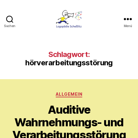
Suchen
Menü
Logopädie
Scheßlitz
Schlagwort:
hörverarbeitungsstörung
Kategorien
ALLGEMEIN
Auditive
V
o
Wahrnehmungs- und
n
M
Verarbeitungsstörung
y