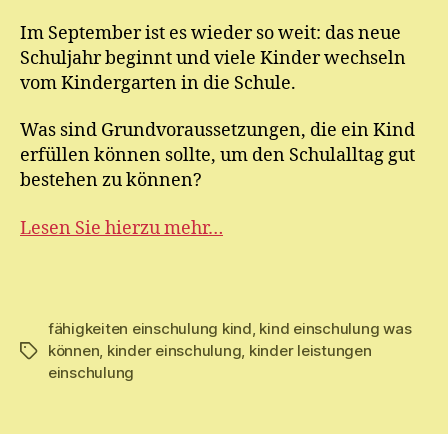
M
Im September ist es wieder so weit: das neue
ic
Schuljahr beginnt und viele Kinder wechseln
h
el
vom Kindergarten in die Schule.
Was sind Grundvoraussetzungen, die ein Kind
erfüllen können sollte, um den Schulalltag gut
bestehen zu können?
Lesen Sie hierzu mehr…
fähigkeiten einschulung kind
,
kind einschulung was
können
,
kinder einschulung
,
kinder leistungen
Schlagwörter
einschulung