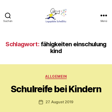
Suchen
Menü
Logopädie
Scheßlitz
Schlagwort:
fähigkeiten einschulung
kind
V
o
Kategorien
ALLGEMEIN
n
M
Schulreife bei Kindern
y
ri
a
Beitragsautor
27. August 2019
Veröffentlichungsdatum
m
E.