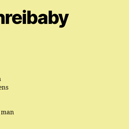
reibaby
n
ens
t man