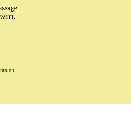
assage
 wert.
hreien