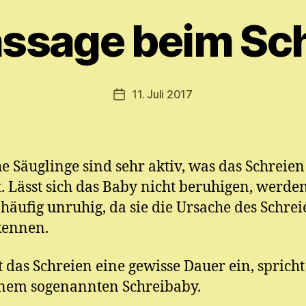
o
n
ssage beim Sch
M
y
ri
a
Beitragsautor
11. Juli 2017
Veröffentlichungsdatum
m
E.
M
ic
 Säuglinge sind sehr aktiv, was das Schreien
h
el
. Lässt sich das Baby nicht beruhigen, werde
 häufig unruhig, da sie die Ursache des Schrei
kennen.
das Schreien eine gewisse Dauer ein, sprich
nem sogenannten Schreibaby.