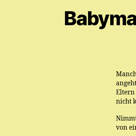
Babyma
Manche
angeht
Eltern
nicht 
Nimmt 
von ei