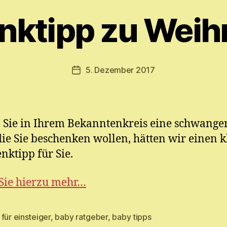
o
n
nktipp zu Weih
M
y
ri
a
Beitragsautor
5. Dezember 2017
Veröffentlichungsdatum
m
E.
M
ic
Sie in Ihrem Bekanntenkreis eine schwange
h
el
die Sie beschenken wollen, hätten wir einen 
nktipp für Sie.
Sie hierzu mehr…
für einsteiger
,
baby ratgeber
,
baby tipps
rter