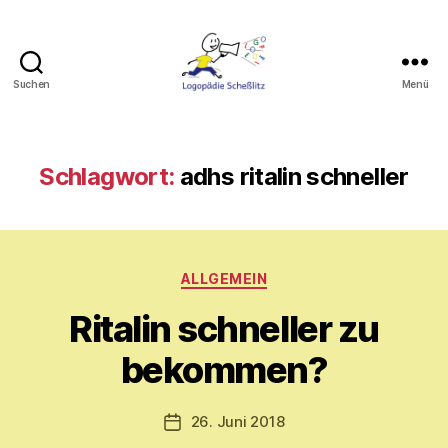
Suchen
Menü
Logopädie
Scheßlitz
Schlagwort:
adhs ritalin schneller
Kategorien
V
ALLGEMEIN
o
Ritalin schneller zu
n
M
bekommen?
y
ri
a
Beitragsautor
26. Juni 2018
Veröffentlichungsdatum
m