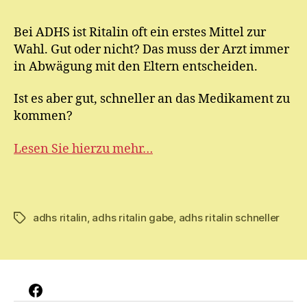
E.
M
Bei ADHS ist Ritalin oft ein erstes Mittel zur
ic
Wahl. Gut oder nicht? Das muss der Arzt immer
h
el
in Abwägung mit den Eltern entscheiden.
Ist es aber gut, schneller an das Medikament zu
kommen?
Lesen Sie hierzu mehr…
adhs ritalin
,
adhs ritalin gabe
,
adhs ritalin schneller
Schlagwörter
Facebook