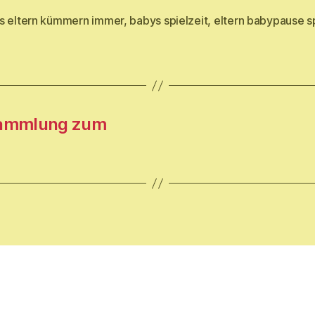
s eltern kümmern immer
,
babys spielzeit
,
eltern babypause s
rter
sammlung zum