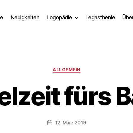
e
Neuigkeiten
Logopädie
Legasthenie
Übe
Kategorien
ALLGEMEIN
V
o
elzeit fürs 
n
M
y
ri
a
Beitragsautor
12. März 2019
Veröffentlichungsdatum
m