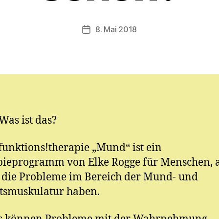
y
ri
a
Beitragsautor
8. Mai 2018
Veröffentlichungsdatum
m
E.
M
ic
h
el
Was ist das?
unktions!therapie „Mund“ ist ein
ieprogramm von Elke Rogge für Menschen, a
, die Probleme im Bereich der Mund- und
tsmuskulatur haben.