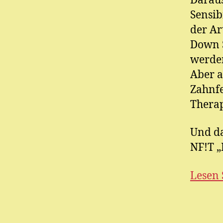
Darau
Sensib
der Ar
Down 
werde
Aber a
Zahnfe
Therap
Und da
NF!T 
Lesen 