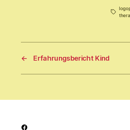
logop
Schlagwö
thera
←
Erfahrungsbericht Kind
Facebook