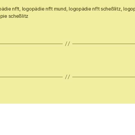
ädie nf!t
,
logopädie nf!t mund
,
logopädie nf!t scheßlitz
,
logop
rter
pie scheßlitz