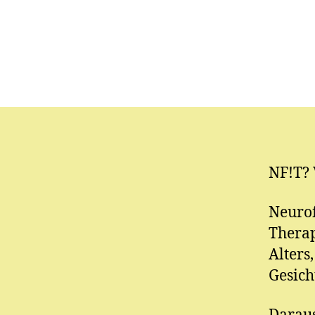
NF!T? 
Neurof
Therap
Alters
Gesich