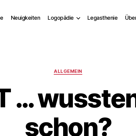
e
Neuigkeiten
Logopädie
Legasthenie
Übe
Kategorien
ALLGEMEIN
T … wussten
V
o
schon?
n
M